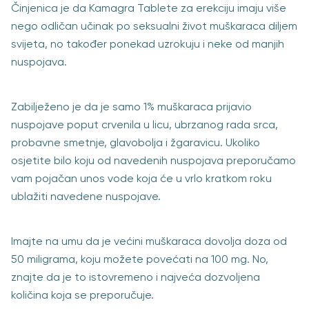
Činjenica je da Kamagra Tablete za erekciju imaju više
nego odličan učinak po seksualni život muškaraca diljem
svijeta, no također ponekad uzrokuju i neke od manjih
nuspojava.
Zabilježeno je da je samo 1% muškaraca prijavio
nuspojave poput crvenila u licu, ubrzanog rada srca,
probavne smetnje, glavobolja i žgaravicu. Ukoliko
osjetite bilo koju od navedenih nuspojava preporučamo
vam pojačan unos vode koja će u vrlo kratkom roku
ublažiti navedene nuspojave.
Imajte na umu da je većini muškaraca dovolja doza od
50 miligrama, koju možete povećati na 100 mg. No,
znajte da je to istovremeno i najveća dozvoljena
količina koja se preporučuje.