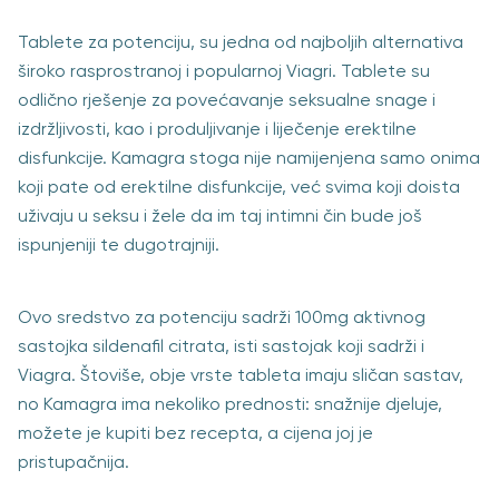
Tablete za potenciju, su jedna od najboljih alternativa
široko rasprostranoj i popularnoj Viagri. Tablete su
odlično rješenje za povećavanje seksualne snage i
izdržljivosti, kao i produljivanje i liječenje erektilne
disfunkcije. Kamagra stoga nije namijenjena samo onima
koji pate od erektilne disfunkcije, već svima koji doista
uživaju u seksu i žele da im taj intimni čin bude još
ispunjeniji te dugotrajniji.
Ovo sredstvo za potenciju sadrži 100mg aktivnog
sastojka sildenafil citrata, isti sastojak koji sadrži i
Viagra. Štoviše, obje vrste tableta imaju sličan sastav,
no Kamagra ima nekoliko prednosti: snažnije djeluje,
možete je kupiti bez recepta, a cijena joj je
pristupačnija.