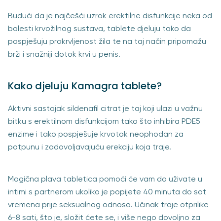
Budući da je najčešći uzrok erektilne disfunkcije neka od
bolesti krvožilnog sustava, tablete djeluju tako da
pospješuju prokrvljenost žila te na taj način pripomažu
brži i snažniji dotok krvi u penis.
Kako djeluju Kamagra tablete?
Aktivni sastojak sildenafil citrat je taj koji ulazi u važnu
bitku s erektilnom disfunkcijom tako što inhibira PDE5
enzime i tako pospješuje krvotok neophodan za
potpunu i zadovoljavajuću erekciju koja traje.
Magična plava tabletica pomoći će vam da uživate u
intimi s partnerom ukoliko je popijete 40 minuta do sat
vremena prije seksualnog odnosa. Učinak traje otprilike
6-8 sati, što je, složit ćete se, i više nego dovoljno za