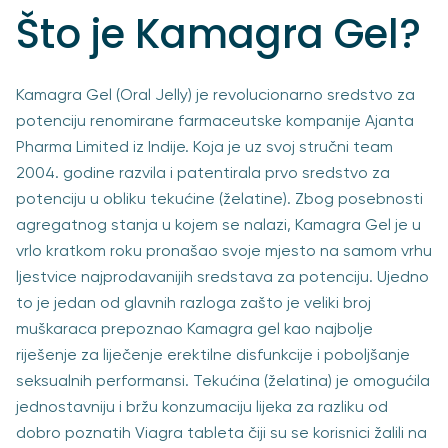
Što je Kamagra Gel?
Kamagra Gel (Oral Jelly) je revolucionarno sredstvo za
potenciju renomirane farmaceutske kompanije Ajanta
Pharma Limited iz Indije. Koja je uz svoj stručni team
2004. godine razvila i patentirala prvo sredstvo za
potenciju u obliku tekućine (želatine). Zbog posebnosti
agregatnog stanja u kojem se nalazi, Kamagra Gel je u
vrlo kratkom roku pronašao svoje mjesto na samom vrhu
ljestvice najprodavanijih sredstava za potenciju. Ujedno
to je jedan od glavnih razloga zašto je veliki broj
muškaraca prepoznao Kamagra gel kao najbolje
riješenje za liječenje erektilne disfunkcije i poboljšanje
seksualnih performansi. Tekućina (želatina) je omogućila
jednostavniju i bržu konzumaciju lijeka za razliku od
dobro poznatih Viagra tableta čiji su se korisnici žalili na