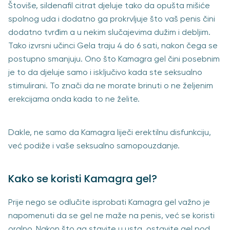
Štoviše, sildenafil citrat djeluje tako da opušta mišiće
spolnog uda i dodatno ga prokrvljuje što vaš penis čini
dodatno tvrđim a u nekim slučajevima dužim i debljim.
Tako izvrsni učinci Gela traju 4 do 6 sati, nakon čega se
postupno smanjuju. Ono što Kamagra gel čini posebnim
je to da djeluje samo i isključivo kada ste seksualno
stimulirani. To znači da ne morate brinuti o ne željenim
erekcijama onda kada to ne želite.
Dakle, ne samo da Kamagra liječi erektilnu disfunkciju,
već podiže i vaše seksualno samopouzdanje.
Kako se koristi Kamagra gel?
Prije nego se odlučite isprobati Kamagra gel važno je
napomenuti da se gel ne maže na penis, već se koristi
oralno. Nakon što ga stavite u usta, ostavite gel pod