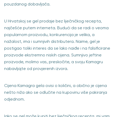
pouzdanog dobavljača.
U Hrvatskoj se gel prodaje bez liječničkog recepta,
najčešće putem interneta. Budući da se radi o veoma
popularnom proizvodu, konkurencija je velika, a
nažalost, ima i sumnjivih distributera. Naime, gel je
postigao toliki interes da se lako naiđe i na falsificirane
proizvode ekstremno niskih cijena. Sumnjivo jeftine
proizvode, molimo vas, preskočite, a svoju Kamagru
nabavljajte od provjerenih izvora.
Cijena Kamagra gela ovisi o količini, a obično je cijena
nešto niža ako se odlučite na kupovinu više pakiranja
odjednom.
Iako se gel može kupiti bez liječničkog recepta, mi vam