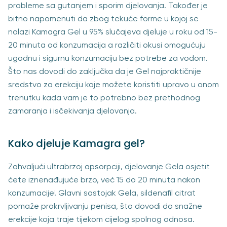
probleme sa gutanjem i sporim djelovanja. Također je
bitno napomenuti da zbog tekuće forme u kojoj se
nalazi Kamagra Gel u 95% slučajeva djeluje u roku od 15-
20 minuta od konzumacija a različiti okusi omogućuju
ugodnu i sigurnu konzumaciju bez potrebe za vodom.
Što nas dovodi do zaključka da je Gel najpraktičnije
sredstvo za erekciju koje možete koristiti upravo u onom
trenutku kada vam je to potrebno bez prethodnog
zamaranja i isčekivanja djelovanja.
Kako djeluje Kamagra gel?
Zahvaljući ultrabrzoj apsorpciji, djelovanje Gela osjetit
ćete iznenađujuće brzo, već 15 do 20 minuta nakon
konzumacije! Glavni sastojak Gela, sildenafil citrat
pomaže prokrvljivanju penisa, što dovodi do snažne
erekcije koja traje tijekom cijelog spolnog odnosa.