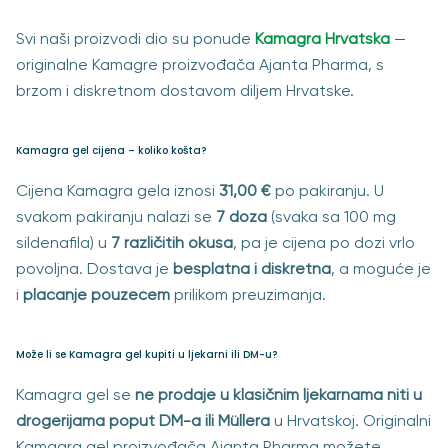
Svi naši proizvodi dio su ponude
Kamagra Hrvatska
—
originalne Kamagre proizvođača Ajanta Pharma, s
brzom i diskretnom dostavom diljem Hrvatske.
Kamagra gel cijena – koliko košta?
Cijena Kamagra gela iznosi
31,00 €
po pakiranju. U
svakom pakiranju nalazi se
7 doza
(svaka sa 100 mg
sildenafila) u
7 različitih okusa
, pa je cijena po dozi vrlo
povoljna. Dostava je
besplatna i diskretna
, a moguće je
i
plaćanje pouzećem
prilikom preuzimanja.
Može li se Kamagra gel kupiti u ljekarni ili DM-u?
Kamagra gel se
ne prodaje u klasičnim ljekarnama niti u
drogerijama poput DM-a ili Müllera
u Hrvatskoj. Originalni
Kamagra gel proizvođača Ajanta Pharma možete