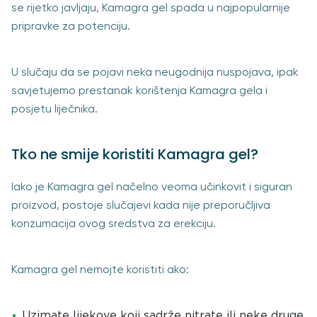
se rijetko javljaju, Kamagra gel spada u najpopularnije
pripravke za potenciju.
U slučaju da se pojavi neka neugodnija nuspojava, ipak
savjetujemo prestanak korištenja Kamagra gela i
posjetu liječnika.
Tko ne smije koristiti Kamagra gel?
Iako je Kamagra gel načelno veoma učinkovit i siguran
proizvod, postoje slučajevi kada nije preporučljiva
konzumacija ovog sredstva za erekciju.
Kamagra gel nemojte koristiti ako:
Uzimate lijekove koji sadrže nitrate ili neke druge